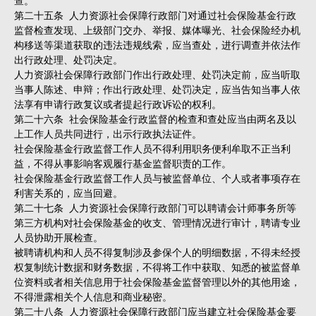
第二十五条 人力资源社会保障行政部门对通过社会保险基金行政
监督检查发现、上级部门交办、举报、媒体曝光、社会保险经办机
构移送等渠道获取的违法违规线索，应当查处，进行调查并依法作
出行政处理、处罚决定。
人力资源社会保障行政部门作出行政处理、处罚决定前，应当听取
当事人陈述、申辩；作出行政处理、处罚决定，应当告知当事人依
法享有申请行政复议或者提起行政诉讼的权利。
第二十六条 社会保险基金行政监督的检查和查处应当由两名及以
上工作人员共同进行，出示行政执法证件。
社会保险基金行政监督工作人员不得利用职务便利牟取不正当利
益，不得从事影响客观履行基金监督职责的工作。
社会保险基金行政监督工作人员与被监督单位、个人或者事项存在
利害关系的，应当回避。
第二十七条 人力资源社会保障行政部门可以聘请会计师事务所等
第三方机构对社会保险基金的收支、管理情况进行审计，聘请专业
人员协助开展检查。
被聘请机构和人员不得复制涉及参保个人的明细数据，不得未经授
权复制统计数据和财务数据，不得将工作中获取、知悉的被监督单
位资料或者相关信息用于社会保险基金监督管理以外的其他用途，
不得泄露相关个人信息和商业秘密。
第二十八条 人力资源社会保障行政部门应当建立社会保险基金要