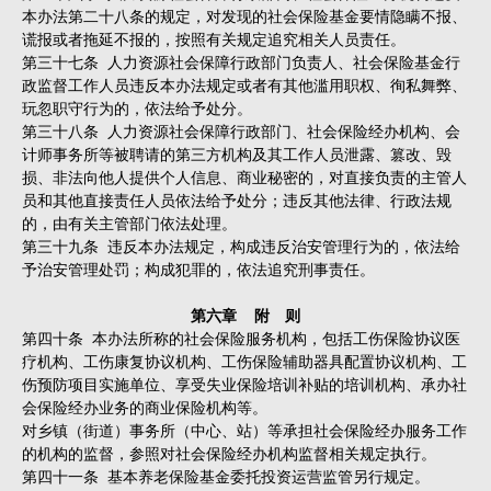
本办法第二十八条的规定，对发现的社会保险基金要情隐瞒不报、
谎报或者拖延不报的，按照有关规定追究相关人员责任。
第三十七条 人力资源社会保障行政部门负责人、社会保险基金行
政监督工作人员违反本办法规定或者有其他滥用职权、徇私舞弊、
玩忽职守行为的，依法给予处分。
第三十八条 人力资源社会保障行政部门、社会保险经办机构、会
计师事务所等被聘请的第三方机构及其工作人员泄露、篡改、毁
损、非法向他人提供个人信息、商业秘密的，对直接负责的主管人
员和其他直接责任人员依法给予处分；违反其他法律、行政法规
的，由有关主管部门依法处理。
第三十九条 违反本办法规定，构成违反治安管理行为的，依法给
予治安管理处罚；构成犯罪的，依法追究刑事责任。
第六章 附 则
第四十条 本办法所称的社会保险服务机构，包括工伤保险协议医
疗机构、工伤康复协议机构、工伤保险辅助器具配置协议机构、工
伤预防项目实施单位、享受失业保险培训补贴的培训机构、承办社
会保险经办业务的商业保险机构等。
对乡镇（街道）事务所（中心、站）等承担社会保险经办服务工作
的机构的监督，参照对社会保险经办机构监督相关规定执行。
第四十一条 基本养老保险基金委托投资运营监管另行规定。