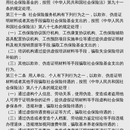
用社会保险基金的，按照《中华人民共和国社会保险法》第九十一
条的规定处理。
第三十一条 社会保险服务机构有下列行为之一，以欺诈、伪造证
明材料或者其他手段骗取社会保险基金支出的，按照《中华人民共
和国社会保险法》第八十七条的规定处理：
（一）工伤保险协议医疗机构、工伤康复协议机构、工伤保险辅助
器具配置协议机构、工伤预防项目实施单位等通过提供虚假证明材
料及相关报销票据等手段,骗取工伤保险基金支出的；
（二）培训机构通过提供虚假培训材料等手段，骗取失业保险培训
补贴的；
（三）其他以欺诈、伪造证明材料等手段骗取社会保险基金支出的
行为。
第三十二条 用人单位、个人有下列行为之一，以欺诈、伪造证明
材料或者其他手段骗取社会保险待遇的，按照《中华人民共和国社
会保险法》第八十八条的规定处理：
（一）通过虚构个人信息、劳动关系，使用伪造、变造或者盗用他
人可用于证明身份的证件，提供虚假证明材料等手段虚构社会保险
参保条件、违规补缴，骗取社会保险待遇的；
（二）通过虚假待遇资格认证等方式，骗取社会保险待遇的；
（三）通过伪造或者变造个人档案、劳动能力鉴定结论等手段违规
办理退休，违规增加视同缴费年限，骗取基本养老保险待遇的；
（四）通过谎报工伤事故、伪造或者变造证明材料等进行工伤认定