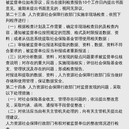
被监督单位如有异议，应当在接到检查报告10个工作日内提出书面
意见。逾期未提出书面意见的，视同无异议。
第二十三条 人力资源社会保障行政部门实施非现场检查，依照下
列程序进行：
（一）根据检查计划及工作需要，确定非现场检查目的及检查内
容，通知被监督单位按照规定的范围、格式及时限报送数据、资
料；或者从信息系统提取社会保险基金管理使用相关数据；
（二）审核被监督单位报送和提取的数据、资料，数据、资料不符
合要求的，被监督单位应当补报或者重新报送；
（三）比对分析数据、资料，对发现的疑点问题要求被监督单位核
查说明；对存在的重大问题，实施现场核实；评估社会保险基金收
支、管理状况及存在的问题，形成检查报告。
对报送和提取的数据、资料，人力资源社会保障行政部门应当做好
存储和使用管理，保证数据安全。
第二十四条 人力资源社会保障行政部门对监督发现的问题，采取
以下处理措施：
（一）对社会保险基金收支、管理存在问题的，依法提出整改意
见，采取约谈、函询、通报等手段督促整改；
（二）对依法应当由有关主管机关处理的，向有关主管机关提出处
理建议。
人力资源社会保障行政部门有权对被监督单位的整改情况进行检
查。