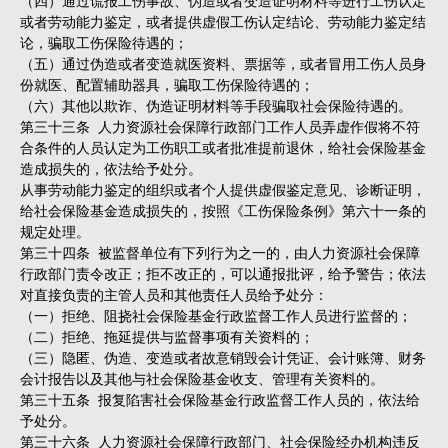
或者劳动能力鉴定，或者提供虚假工伤认定结论、劳动能力鉴定结
论，骗取工伤保险待遇的；
（五）通过伪造或者变造就医资料、票据等，或者冒用工伤人员身
份就医、配置辅助器具，骗取工伤保险待遇的；
（六）其他以欺诈、伪造证明材料等手段骗取社会保险待遇的。
第三十三条 人力资源社会保障行政部门工作人员弄虚作假将不符
合条件的人员认定为工伤职工或者批准提前退休，给社会保险基金
造成损失的，依法给予处分。
从事劳动能力鉴定的组织或者个人提供虚假鉴定意见、诊断证明，
给社会保险基金造成损失的，按照《工伤保险条例》第六十一条的
规定处理。
第三十四条 被监督单位有下列行为之一的，由人力资源社会保障
行政部门责令改正；拒不改正的，可以通报批评，给予警告；依法
对直接负责的主管人员和其他责任人员给予处分：
（一）拒绝、阻挠社会保险基金行政监督工作人员进行监督的；
（二）拒绝、拖延提供与监督事项有关资料的；
（三）隐匿、伪造、变造或者故意销毁会计凭证、会计账簿、财务
会计报告以及其他与社会保险基金收支、管理有关资料的。
第三十五条 报复陷害社会保险基金行政监督工作人员的，依法给
予处分。
第三十六条 人力资源社会保障行政部门、社会保险经办机构违反