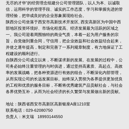
无尽的才华”的经营理念组建分公司管理团队，以人为本、以诚取
信，运用科学的管理手段、诚实的工作态度，学习和掌握先进的管
理经验，把华成良好的企业形象展现给社会。
陕西分公司坐落于西安市高新技术开发区, 西安高新区为中国中西
部地区投资环境好、市场化程度高、经济发展最为活跃的区域之
一。我公司迎着周围独特的商业气质，本着一起为用户服务的宗
旨，自觉做到重合同，守信用，把企业效益和社会效益结合起来，
并使之逐年提高，制定和完善了一系列规章制度，有力地保证了工
程建设的顺利进行。
自陕西分公司成立以来，不断谋求新的发展。在发展的过程中，公
司务必始终注重管理的与时俱进，通过坚持高素质、高起点、高效
率的发展战略，把各种资源进行有效的组合，不断深化内部管理，
从而实现公司的长远发展目标。始终深入贯彻为各界提供更加优良
的工程和优质的服务目标，不断将优秀建筑产品贡献社会，与社会
各界优势互补，从而为社会经济的长久繁荣与发展做出新的贡献。
地址：陕西省西安市高新区高新银座A座1210室
联系电话：029-62080750
负责人：米文瑞 18993144550