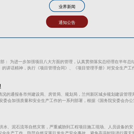
业界新闻
通知公告
项目部： 为进一步加强项目八大方面的管理，认真贯彻落实总经理在半年总
》的讲话精神，执行《项目管理合同》、《项目管理手册》对安全生产工
报
情况的通报各市州建设局、房管局、规划局，兰州新区城乡规划建设管理
省安委会加强质量和安全生产工作的一系列部署，根据《国务院安委会办公
现洪水、泥石流等自然灾害，严重威胁到工程项目施工现场、人员设备的安
安全生产工作，防范自然灾害引发生产安全事故，避免高温时段进行露天